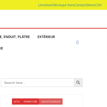
Livraison
Découpe bois
Contact
Devis
CGV
E, ENDUIT, PLÂTRE
EXTÉRIEUR
IE
Search Button
Search
for:
ACTU
FERMETURE
UNCATEGORIZED