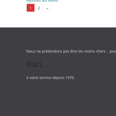
Ajoutez au devis
1
2
→
Nous ne prétendons pas être les moins chers .. pou
Bati ..
à votre service depuis 1976.