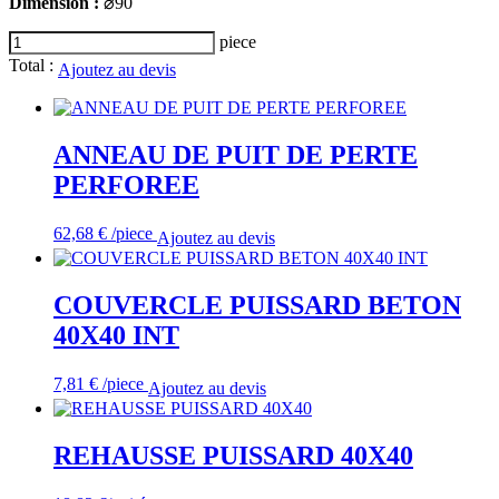
Dimension :
⌀90
quantité
piece
de
Total :
Ajoutez au devis
COUVERCLE
ANNEAU
DE
PUIT
ANNEAU DE PUIT DE PERTE
PERFOREE
62,68
€
/piece
Ajoutez au devis
COUVERCLE PUISSARD BETON
40X40 INT
7,81
€
/piece
Ajoutez au devis
REHAUSSE PUISSARD 40X40