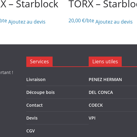
X – Starblock
TORX – Starblo
bte
20,00
€
/bte
Ajoutez au devis
Ajoutez au devis
Services
Liens utiles
rtant !
Livraison
PENEZ HERMAN
Découpe bois
DEL CONCA
Contact
COECK
Devis
VPI
CGV