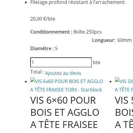
Filetage profond résistant à l’arrachement.
20,00
€
/bte
Conditionnement :
Bo
Longueur:
60mm
Diamétre :
5
quantité
bte
de
Total :
Ajoutez au devis
VIS
5X60
POUR
VIS 6×60 POUR
VIS
BOIS
BOIS ET AGGLO
BOI
ET
AGGLO
A TÊTE FRAISEE
A T
A