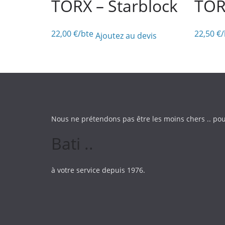
TORX – Starblock
TOR
TÊTE
FRAISEE
TORX
22,00
€
/bte
22,50
€
/
Ajoutez au devis
-
Starblock
Nous ne prétendons pas être les moins chers .. pou
Bati ..
à votre service depuis 1976.