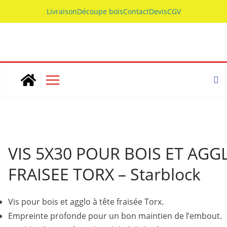
Skip
Livraison
Découpe bois
Contact
Devis
CGV
to
content
VIS 5X30 POUR BOIS ET AGG
FRAISEE TORX – Starblock
Vis pour bois et agglo à tête fraisée Torx.
Empreinte profonde pour un bon maintien de l’embout.