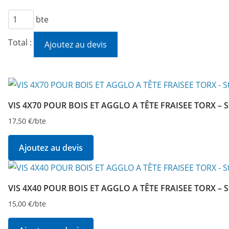
quantité
bte
de
Total :
Ajoutez au devis
VIS
5X30
POUR
BOIS
ET
VIS 4X70 POUR BOIS ET AGGLO A TÊTE FRAISEE TORX – S
AGGLO
17,50
€
/bte
A
TÊTE
Ajoutez au devis
FRAISEE
TORX
-
VIS 4X40 POUR BOIS ET AGGLO A TÊTE FRAISEE TORX – S
Starblock
15,00
€
/bte