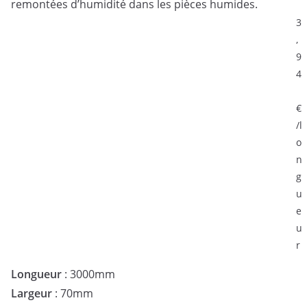
remontées d’humidité dans les pièces humides.
3
,
9
4
€
/l
o
n
g
u
e
u
r
Longueur
: 3000mm
Largeur
: 70mm