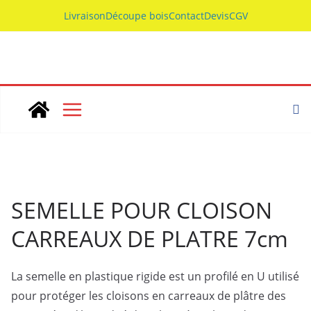
Skip
Livraison
Découpe bois
Contact
Devis
CGV
to
content
SEMELLE POUR CLOISON
CARREAUX DE PLATRE 7cm
La semelle en plastique rigide est un profilé en U utilisé
pour protéger les cloisons en carreaux de plâtre des