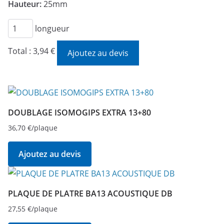
Hauteur:
25mm
quantité
longueur
de
Total :
3,94 €
Ajoutez au devis
SEMELLE
POUR
CLOISON
CARREAUX
DE
DOUBLAGE ISOMOGIPS EXTRA 13+80
PLATRE
36,70
€
/plaque
7cm
Ajoutez au devis
PLAQUE DE PLATRE BA13 ACOUSTIQUE DB
27,55
€
/plaque