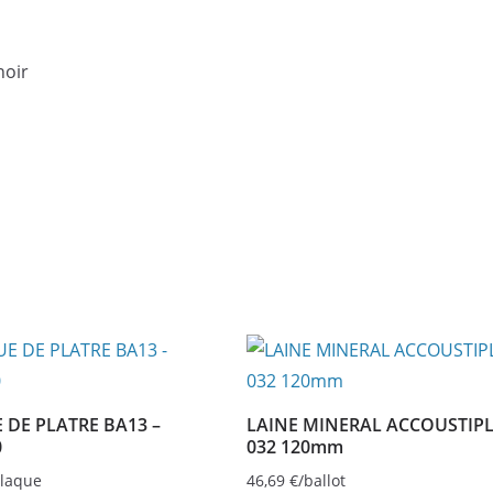
noir
 DE PLATRE BA13 –
LAINE MINERAL ACCOUSTIP
0
032 120mm
plaque
46,69
€
/ballot