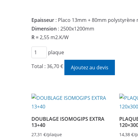
Epaisseur
: Placo 13mm + 80mm polystyrène 
Dimension
: 2500x1200mm
R =
2,55 m2.K/W
quantité
plaque
de
Total :
36,70 €
Ajoutez au devis
DOUBLAGE
ISOMOGIPS
EXTRA
13+80
DOUBLAGE ISOMOGIPS EXTRA
PLAQUE
13+40
120×30
27,31
€
/plaque
14,38
€
/