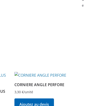
e
CORNIERE ANGLE PERFORE
LUS
3,30
€
/unité
Ajoutez au devis