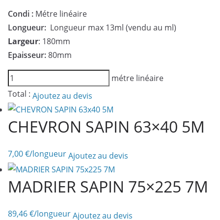
Condi :
Métre linéaire
Longueur:
Longueur max 13ml (vendu au ml)
Largeur
: 180mm
Epaisseur:
80mm
quantité
métre linéaire
de
Total :
Ajoutez au devis
POUTRE
CONTRECOLLE
CHEVRON SAPIN 63×40 5M
SAPIN
80x180
7,00
€
/longueur
Ajoutez au devis
MADRIER SAPIN 75×225 7M
89,46
€
/longueur
Ajoutez au devis