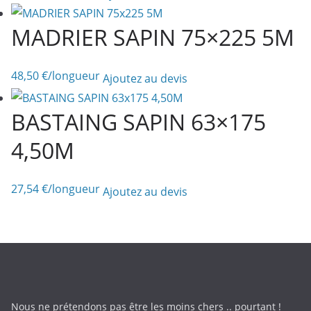
MADRIER SAPIN 75×225 5M
48,50
€
/longueur
Ajoutez au devis
BASTAING SAPIN 63×175
4,50M
27,54
€
/longueur
Ajoutez au devis
Nous ne prétendons pas être les moins chers .. pourtant !