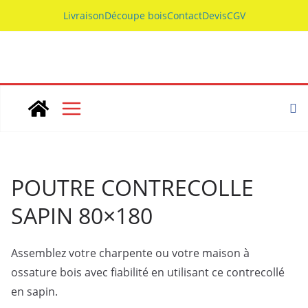
Skip
Livraison
Découpe bois
Contact
Devis
CGV
to
content
POUTRE CONTRECOLLE
SAPIN 80×180
Assemblez votre charpente ou votre maison à
ossature bois avec fiabilité en utilisant ce contrecollé
en sapin.