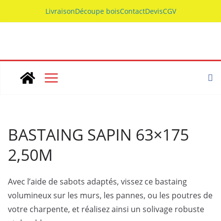
Skip
Livraison
Découpe bois
Contact
Devis
CGV
to
content
BASTAING SAPIN 63×175
2,50M
Avec l’aide de sabots adaptés, vissez ce bastaing
volumineux sur les murs, les pannes, ou les poutres de
votre charpente, et réalisez ainsi un solivage robuste