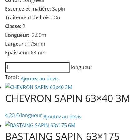
Condi :
Longueur
Essence et matiére:
Sapin
Traitement de bois :
Oui
Classe:
2
Longueur:
2.50ml
Largeur :
175mm
Epaisseur:
63mm
quantité
longueur
de
Total :
Ajoutez au devis
BASTAING
SAPIN
CHEVRON SAPIN 63×40 3M
63x175
2,50M
4,20
€
/longueur
Ajoutez au devis
BASTAING SAPIN 63×175