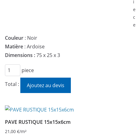
i
e
c
e
Couleur
: Noir
Matière
: Ardoise
Dimensions :
75 x 25 x 3
quantité
piece
de
Total :
Ajoutez au devis
TRAVERSE
SCHISTE
ARDOISIER
PAVE RUSTIQUE 15x15x6cm
21,00
€
/m²