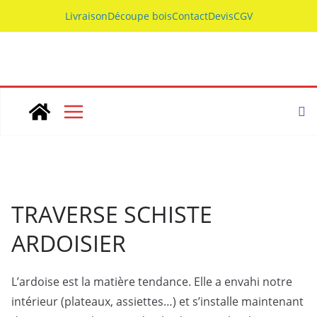
Skip
Livraison
Découpe bois
Contact
Devis
CGV
to
content
TRAVERSE SCHISTE
ARDOISIER
L’ardoise est la matière tendance. Elle a envahi notre
intérieur (plateaux, assiettes…) et s’installe maintenant