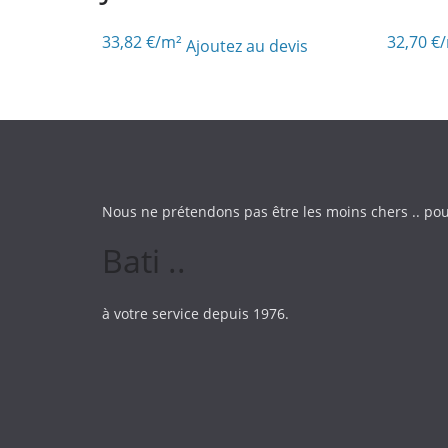
33,82
€
/m²
32,70
€
Ajoutez au devis
Nous ne prétendons pas être les moins chers .. pou
Bati ..
à votre service depuis 1976.