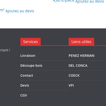
4,80
€
/piece
Ajoutez au devis
/m²
Ajoutez au devis
Services
Liens utiles
rtant !
Livraison
PENEZ HERMAN
Découpe bois
DEL CONCA
Contact
COECK
Devis
VPI
CGV