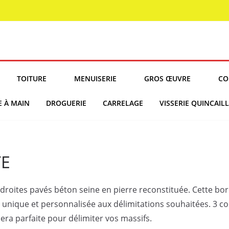
TOITURE
MENUISERIE
GROS ŒUVRE
CO
E À MAIN
DROGUERIE
CARRELAGE
VISSERIE QUINCAILL
TE
droites pavés béton seine en pierre reconstituée. Cette bor
ique et personnalisée aux délimitations souhaitées. 3 color
era parfaite pour délimiter vos massifs.