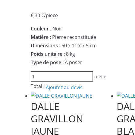
6,30
€
/piece
Couleur
: Noir
Matière
: Pierre reconstituée
Dimensions :
50 x 11 x 7.5 cm
Poids unitaire :
8 kg
Type de pose :
À poser
quantité
piece
de
Total :
Ajoutez au devis
BORDURE
SEINE
DALLE
DAL
DROITE
GRAVILLON
GRA
JAUNE
BL