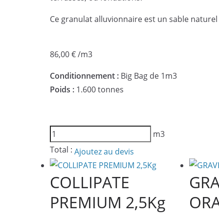
Ce granulat alluvionnaire est un sable naturel 
86,00
€
/m3
Conditionnement :
Big Bag de 1m3
Poids :
1.600 tonnes
quantité
m3
de
Total :
Ajoutez au devis
GRAVIER
AISNE
COLLIPATE
GRA
0/4
PREMIUM 2,5Kg
ORA
BIG
BAG