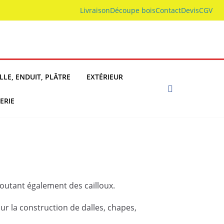
Livraison
Découpe bois
Contact
Devis
CGV
LLE, ENDUIT, PLÂTRE
EXTÉRIEUR
ERIE
joutant également des cailloux.
ur la construction de dalles, chapes,