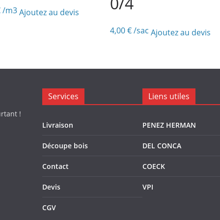
0/4
€
/m3
Ajoutez au devis
4,00
€
/sac
Ajoutez au devis
Services
Liens utiles
rtant !
Livraison
PENEZ HERMAN
Découpe bois
DEL CONCA
Contact
COECK
Devis
VPI
CGV