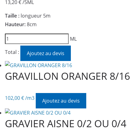
13,20
€
/5ML
Taille :
longueur 5m
Hauteur:
8cm
quantité
ML
de
Total :
Ajoutez au devis
JOINT
DILATATION
8cm
GRAVILLON ORANGER 8/16
102,00
€
/m3
Ajoutez au devis
GRAVIER AISNE 0/2 OU 0/4