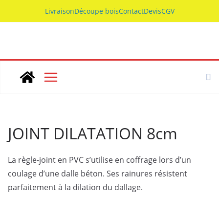
Skip
Livraison
Découpe bois
Contact
Devis
CGV
to
content
JOINT DILATATION 8cm
La règle-joint en PVC s’utilise en coffrage lors d’un
coulage d’une dalle béton. Ses rainures résistent
parfaitement à la dilation du dallage.