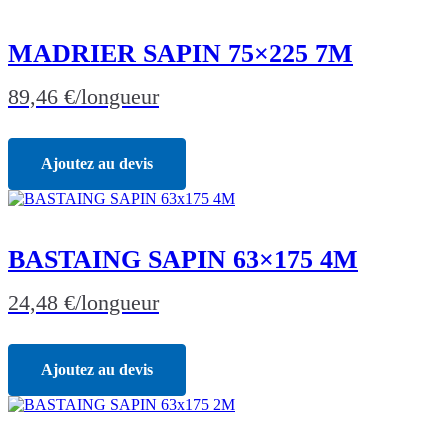
MADRIER SAPIN 75×225 7M
89,46
€
/longueur
Ajoutez au devis
BASTAING SAPIN 63×175 4M
24,48
€
/longueur
Ajoutez au devis