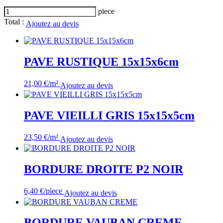
quantité
piece
de
Total :
Ajoutez au devis
PAS
JAPONAIS
SCHISTE
ARDOISIER
PAVE RUSTIQUE 15x15x6cm
21,00
€
/m²
Ajoutez au devis
PAVE VIEILLI GRIS 15x15x5cm
23,50
€
/m²
Ajoutez au devis
BORDURE DROITE P2 NOIR
6,40
€
/piece
Ajoutez au devis
BORDURE VAUBAN CREME