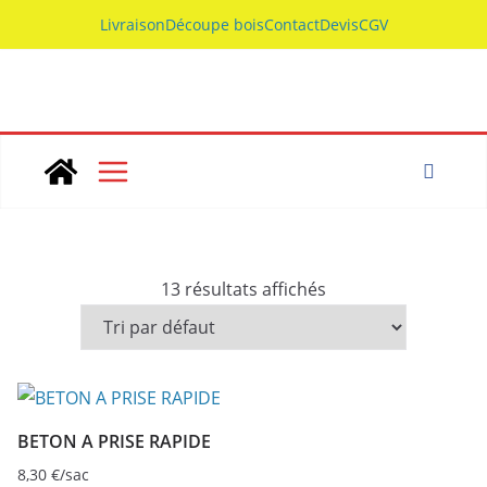
Skip
Livraison
Découpe bois
Contact
Devis
CGV
to
content
13 résultats affichés
BETON A PRISE RAPIDE
8,30
€
/sac