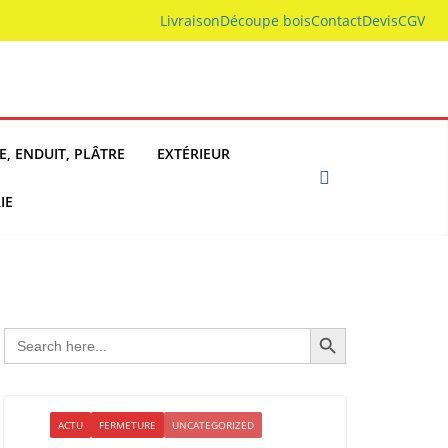
Livraison
Découpe bois
Contact
Devis
CGV
E, ENDUIT, PLÂTRE
EXTÉRIEUR
IE
Search Button
Search
for:
ACTU
FERMETURE
UNCATEGORIZED