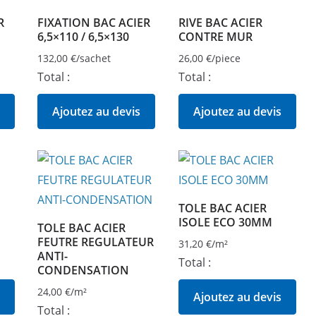
R
FIXATION BAC ACIER
RIVE BAC ACIER
6,5×110 / 6,5×130
CONTRE MUR
132,00
€
/sachet
26,00
€
/piece
Total :
Total :
Ajoutez au devis
Ajoutez au devis
TOLE BAC ACIER
ISOLE ECO 30MM
TOLE BAC ACIER
FEUTRE REGULATEUR
31,20
€
/m²
ANTI-
Total :
CONDENSATION
24,00
€
/m²
Ajoutez au devis
Total :