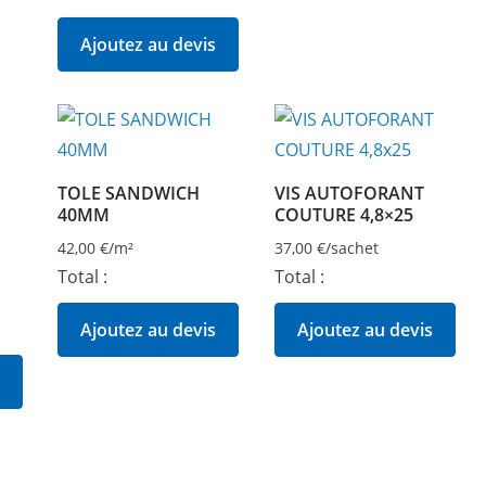
Ajoutez au devis
TOLE SANDWICH
VIS AUTOFORANT
40MM
COUTURE 4,8×25
42,00
€
/m²
37,00
€
/sachet
Total :
Total :
Ajoutez au devis
Ajoutez au devis