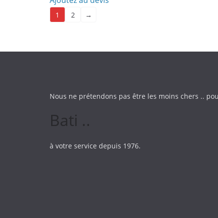
Ajoutez au devis
1
2
→
Nous ne prétendons pas être les moins chers .. pou
Bati ..
à votre service depuis 1976.