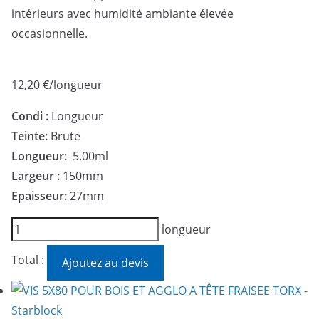
intérieurs avec humidité ambiante élevée
occasionnelle.
12,20
€
/longueur
Condi :
Longueur
Teinte:
Brute
Longueur:
5.00ml
Largeur :
150mm
Epaisseur:
27mm
quantité
longueur
de
Total :
Ajoutez au devis
Vis
#1