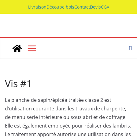
Skip
Livraison
Découpe bois
Contact
Devis
CGV
to
content
Vis #1
La planche de sapin/épicéa traitée classe 2 est
d’utilisation courante dans les travaux de charpente,
de menuiserie intérieure ou sous abri et de coffrage.
Elle est également employée pour réaliser des lambris.
Le traitement apporté autorise une utilisation dans les