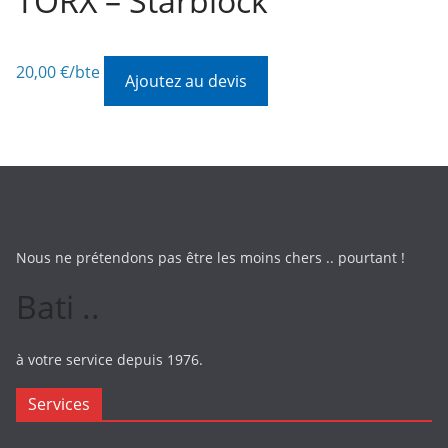
TORX – Starblock
20,00
€
/bte
Ajoutez au devis
Nous ne prétendons pas être les moins chers .. pourtant !
Bati ..
à votre service depuis 1976.
Services