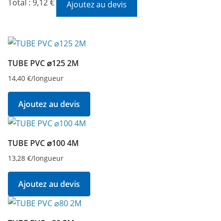
Total :
9,12 €
Ajoutez au devis
TUBE
PVC
⌀40
4M
TUBE PVC ⌀125 2M
14,40
€
/longueur
Ajoutez au devis
TUBE PVC ⌀100 4M
13,28
€
/longueur
Ajoutez au devis