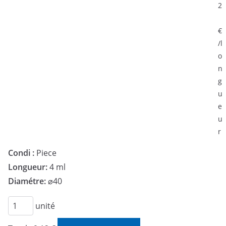
2
€
/l
o
n
g
u
e
u
r
Condi :
Piece
Longueur:
4 ml
Diamétre:
⌀40
quantité
unité
de