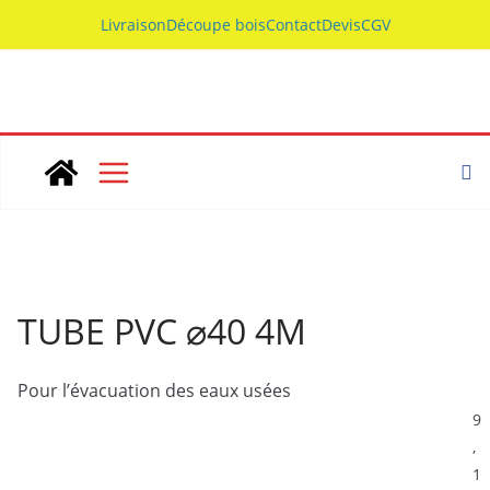
Skip
Livraison
Découpe bois
Contact
Devis
CGV
to
content
TUBE PVC ⌀40 4M
Pour l’évacuation des eaux usées
9
,
1