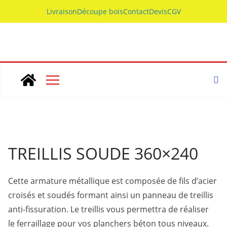
Skip
Livraison
Découpe bois
Contact
Devis
CGV
to
content
TREILLIS SOUDE 360×240
Cette armature métallique est composée de fils d’acier
croisés et soudés formant ainsi un panneau de treillis
anti-fissuration. Le treillis vous permettra de réaliser
le ferraillage pour vos planchers béton tous niveaux.