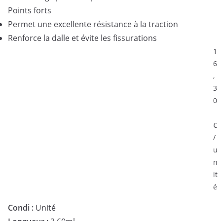
Points forts
Permet une excellente résistance à la traction
Renforce la dalle et évite les fissurations
1
6
,
3
0
€
/
u
n
it
é
Condi :
Unité