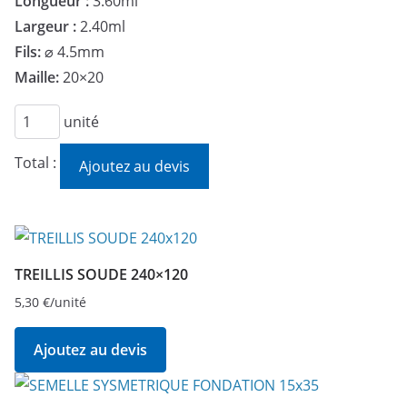
Longueur :
3.60ml
Largeur :
2.40ml
Fils:
⌀ 4.5mm
Maille:
20×20
quantité
unité
de
Total :
Ajoutez au devis
TREILLIS
SOUDE
360x240
TREILLIS SOUDE 240×120
5,30
€
/unité
Ajoutez au devis