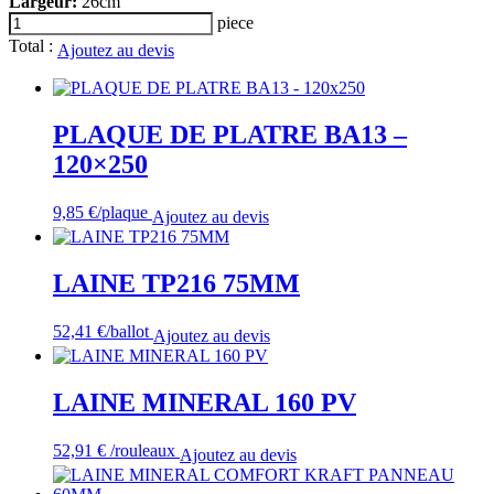
Largeur:
26cm
quantité
piece
de
Total :
Ajoutez au devis
TRAPPE
DE
VISITE
200x200
PLAQUE DE PLATRE BA13 –
120×250
9,85
€
/plaque
Ajoutez au devis
LAINE TP216 75MM
52,41
€
/ballot
Ajoutez au devis
LAINE MINERAL 160 PV
52,91
€
/rouleaux
Ajoutez au devis