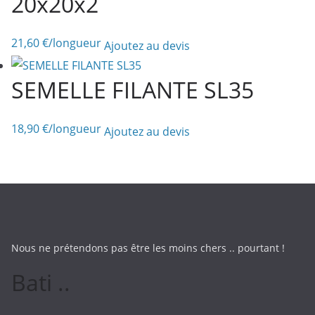
20x20x2
21,60
€
/longueur
Ajoutez au devis
SEMELLE FILANTE SL35
18,90
€
/longueur
Ajoutez au devis
Nous ne prétendons pas être les moins chers .. pourtant !
Bati ..