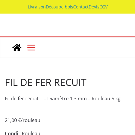
Skip
Livraison
Découpe bois
Contact
Devis
CGV
to
content
FIL DE FER RECUIT
Fil de fer recuit = – Diamètre 1,3 mm – Rouleau 5 kg
21,00
€
/rouleau
Condi :
Rouleau