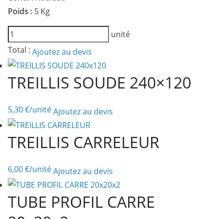
Poids :
5 Kg
quantité
unité
de
Total :
Ajoutez au devis
FIL
DE
TREILLIS SOUDE 240×120
FER
RECUIT
5,30
€
/unité
Ajoutez au devis
TREILLIS CARRELEUR
6,00
€
/unité
Ajoutez au devis
TUBE PROFIL CARRE