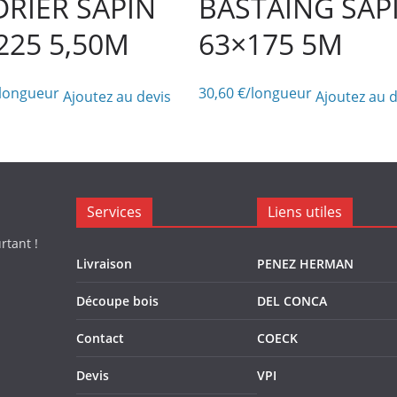
RIER SAPIN
BASTAING SAP
225 5,50M
63×175 5M
/longueur
30,60
€
/longueur
Ajoutez au devis
Ajoutez au d
Services
Liens utiles
rtant !
Livraison
PENEZ HERMAN
Découpe bois
DEL CONCA
Contact
COECK
Devis
VPI