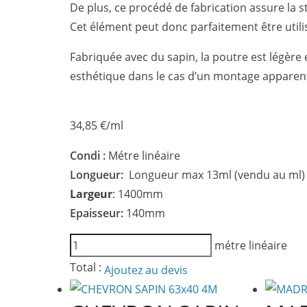
De plus, ce procédé de fabrication assure la s
Cet élément peut donc parfaitement être util
Fabriquée avec du sapin, la poutre est légère et 
esthétique dans le cas d’un montage apparen
34,85
€
/ml
Condi :
Métre linéaire
Longueur:
Longueur max 13ml (vendu au ml)
Largeur
: 1400mm
Epaisseur:
140mm
quantité
métre linéaire
de
Total :
Ajoutez au devis
POUTRE
CONTRECOLLE