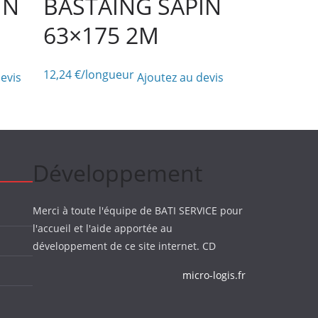
IN
BASTAING SAPIN
63×175 2M
12,24
€
/longueur
evis
Ajoutez au devis
Développement
Merci à toute l'équipe de BATI SERVICE pour
l'accueil et l'aide apportée au
développement de ce site internet. CD
micro-logis.fr