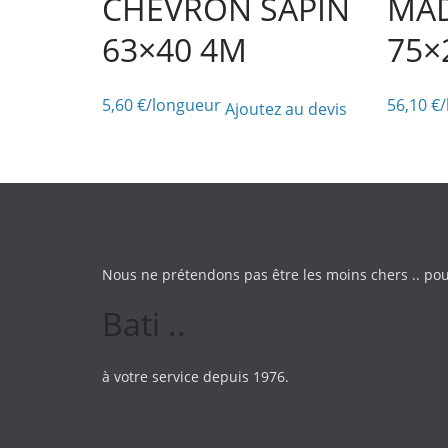
CHEVRON SAPIN
MAD
SAPIN
63×40 4M
75×
140x140
5,60
€
/longueur
56,10
€
Ajoutez au devis
Nous ne prétendons pas être les moins chers .. pou
Bati ..
à votre service depuis 1976.