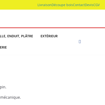
Livraison
Découpe bois
Contact
Devis
CGV
LLE, ENDUIT, PLÂTRE
EXTÉRIEUR
ERIE
pin.
e mécanique.