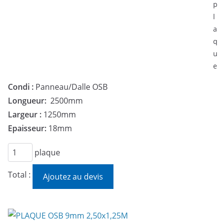
p
l
a
q
u
e
Condi :
Panneau/Dalle OSB
Longueur:
2500mm
Largeur :
1250mm
Epaisseur:
18mm
quantité
plaque
de
Total :
Ajoutez au devis
PLAQUE
OSB
18mm
2,50x1,25M