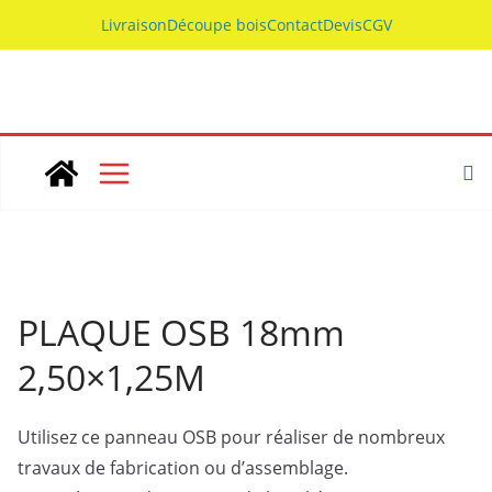
Skip
Livraison
Découpe bois
Contact
Devis
CGV
to
content
PLAQUE OSB 18mm
2,50×1,25M
Utilisez ce panneau OSB pour réaliser de nombreux
travaux de fabrication ou d’assemblage.