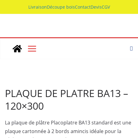
Skip
Livraison
Découpe bois
Contact
Devis
CGV
to
content
PLAQUE DE PLATRE BA13 –
120×300
La plaque de plâtre Placoplatre BA13 standard est une
plaque cartonnée à 2 bords amincis idéale pour la