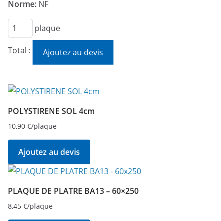
Norme:
NF
quantité
plaque
de
Total :
Ajoutez au devis
PLAQUE
DE
PLATRE
BA13
-
POLYSTIRENE SOL 4cm
120x300
10,90
€
/plaque
Ajoutez au devis
PLAQUE DE PLATRE BA13 – 60×250
8,45
€
/plaque