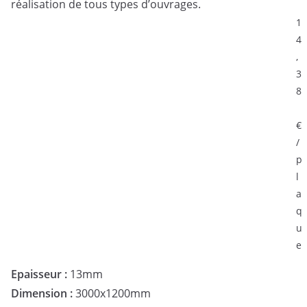
réalisation de tous types d’ouvrages.
1
4
,
3
8
€
/
p
l
a
q
u
e
Epaisseur
:
13mm
Dimension :
3000x1200mm