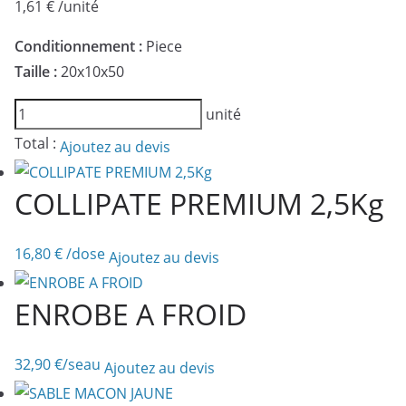
1,61
€
/unité
Conditionnement :
Piece
Taille :
20x10x50
quantité
unité
de
Total :
Ajoutez au devis
PARPAING
20
COLLIPATE PREMIUM 2,5Kg
NF
16,80
€
/dose
Ajoutez au devis
ENROBE A FROID
32,90
€
/seau
Ajoutez au devis