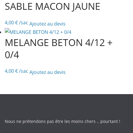
SABLE MACON JAUNE
4,00
€
/sac
Ajoutez au devis
MELANGE BETON 4/12 +
0/4
4,00
€
/sac
Ajoutez au devis
Nous ne prétendons pas être les moins chers .. pourtant !