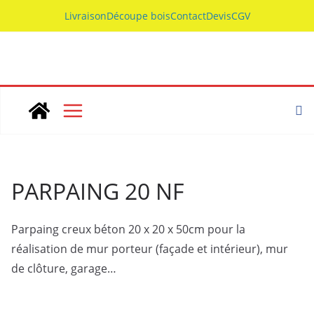
Skip
Livraison
Découpe bois
Contact
Devis
CGV
to
content
PARPAING 20 NF
Parpaing creux béton 20 x 20 x 50cm pour la
réalisation de mur porteur (façade et intérieur), mur
de clôture, garage…