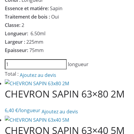
Condi :
Longueur
Essence et matiére:
Sapin
Traitement de bois :
Oui
Classe:
2
Longueur:
6.50ml
Largeur :
225mm
Epaisseur:
75mm
quantité
longueur
de
Total :
Ajoutez au devis
MADRIER
SAPIN
CHEVRON SAPIN 63×80 2M
75x225
6,50M
6,40
€
/longueur
Ajoutez au devis
CHEVRON SAPIN 63×40 5M