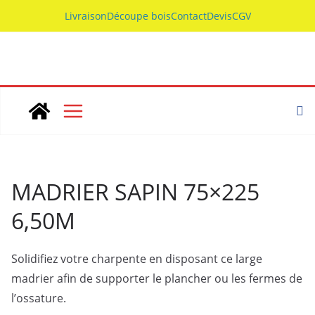
Skip
Livraison
Découpe bois
Contact
Devis
CGV
to
content
MADRIER SAPIN 75×225
6,50M
Solidifiez votre charpente en disposant ce large
madrier afin de supporter le plancher ou les fermes de
l’ossature.