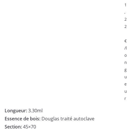
1
,
2
2
€
/l
o
n
g
u
e
u
r
Longueur:
3.30ml
Essence de bois:
Douglas traité autoclave
Section:
45×70