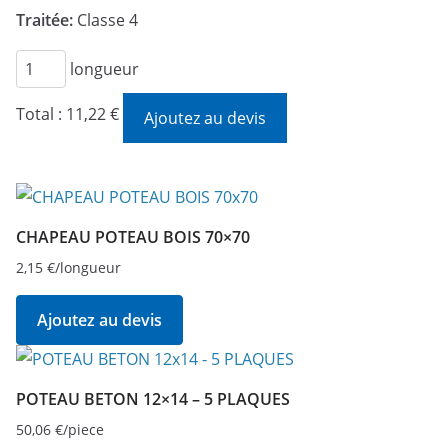
Traitée:
Classe 4
quantité
longueur
de
Total :
11,22 €
Ajoutez au devis
LAMBOURDE
45X70
CL4
CHAPEAU POTEAU BOIS 70×70
2,15
€
/longueur
Ajoutez au devis
POTEAU BETON 12×14 – 5 PLAQUES
50,06
€
/piece