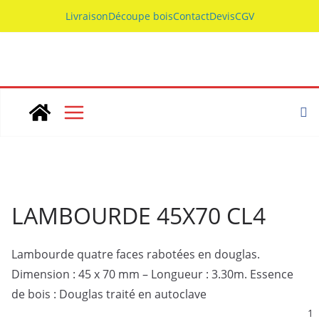
Skip
Livraison
Découpe bois
Contact
Devis
CGV
to
content
LAMBOURDE 45X70 CL4
Lambourde quatre faces rabotées en douglas.
Dimension : 45 x 70 mm – Longueur : 3.30m. Essence
de bois : Douglas traité en autoclave
1