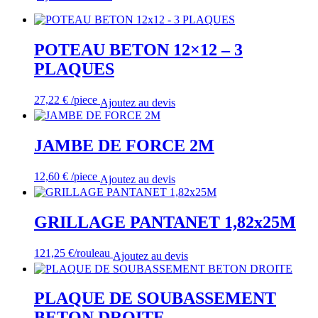
GRILLAGE
PANTANET
2,03x25M
POTEAU BETON 12×12 – 3
PLAQUES
27,22
€
/piece
Ajoutez au devis
JAMBE DE FORCE 2M
12,60
€
/piece
Ajoutez au devis
GRILLAGE PANTANET 1,82x25M
121,25
€
/rouleau
Ajoutez au devis
PLAQUE DE SOUBASSEMENT
BETON DROITE