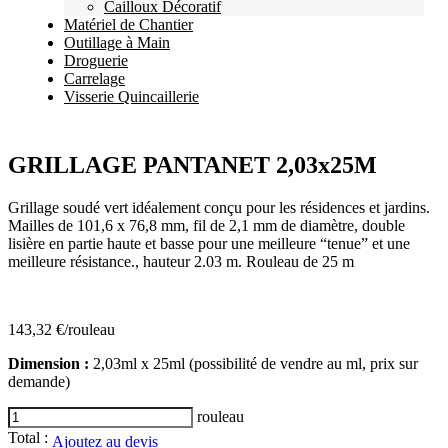
Cailloux Décoratif
Matériel de Chantier
Outillage à Main
Droguerie
Carrelage
Visserie Quincaillerie
GRILLAGE PANTANET 2,03x25M
Grillage soudé vert idéalement conçu pour les résidences et jardins.
Mailles de 101,6 x 76,8 mm, fil de 2,1 mm de diamètre, double
lisière en partie haute et basse pour une meilleure “tenue” et une
meilleure résistance., hauteur 2.03 m. Rouleau de 25 m
143,32
€
/rouleau
Dimension
:
2,03ml x 25ml (possibilité de vendre au ml, prix sur
demande)
quantité
rouleau
de
Total :
Ajoutez au devis