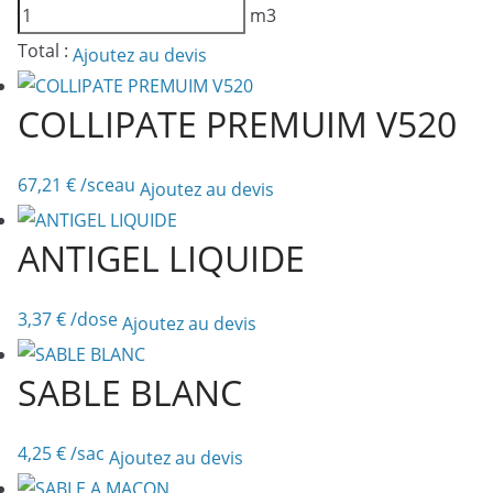
quantité
m3
de
Total :
Ajoutez au devis
GRAVILLON
MARNE
COLLIPATE PREMUIM V520
5/20
67,21
€
/sceau
Ajoutez au devis
ANTIGEL LIQUIDE
3,37
€
/dose
Ajoutez au devis
SABLE BLANC
4,25
€
/sac
Ajoutez au devis