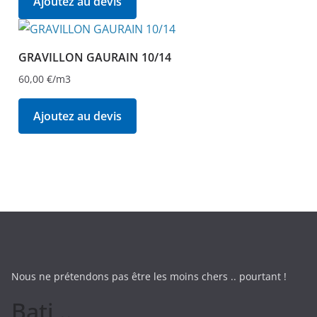
Ajoutez au devis
GRAVILLON GAURAIN 10/14
60,00
€
/m3
Ajoutez au devis
Nous ne prétendons pas être les moins chers .. pourtant !
Bati ..