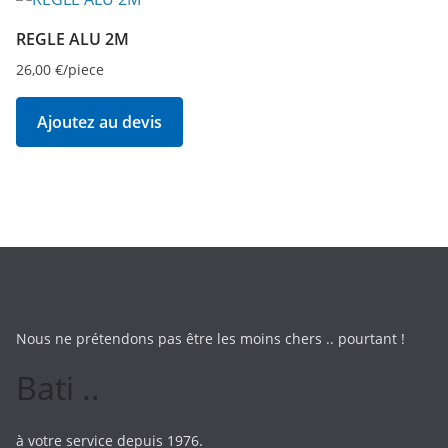
REGLE ALU 2M
26,00
€
/piece
Ajoutez au devis
Nous ne prétendons pas être les moins chers .. pourtant !
Bati ..
à votre service depuis 1976.