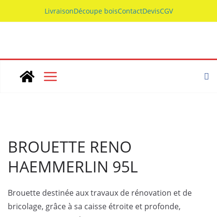
Skip
Livraison
Découpe bois
Contact
Devis
CGV
to
content
BROUETTE RENO
HAEMMERLIN 95L
Brouette destinée aux travaux de rénovation et de
bricolage, grâce à sa caisse étroite et profonde,