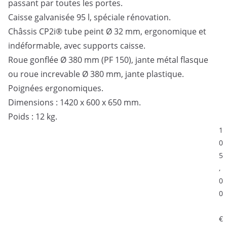
passant par toutes les portes.
Caisse galvanisée 95 l, spéciale rénovation.
Châssis CP2i® tube peint Ø 32 mm, ergonomique et
indéformable, avec supports caisse.
Roue gonflée Ø 380 mm (PF 150), jante métal flasque
ou roue increvable Ø 380 mm, jante plastique.
Poignées ergonomiques.
Dimensions : 1420 x 600 x 650 mm.
Poids : 12 kg.
1
0
5
,
0
0
€