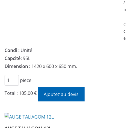
/
p
i
e
c
e
Condi :
Unité
Capcité:
95L
Dimension :
1420 x 600 x 650 mm.
quantité
piece
de
Total :
105,00 €
Ajoutez au devis
BROUETTE
RENO
HAEMMERLIN
95L