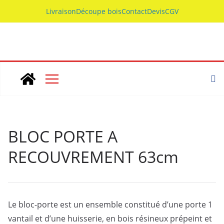
Skip
Livraison
Découpe bois
Contact
Devis
CGV
to
content
BLOC PORTE A
RECOUVREMENT 63cm
Le bloc-porte est un ensemble constitué d’une porte 1
vantail et d’une huisserie, en bois résineux prépeint et