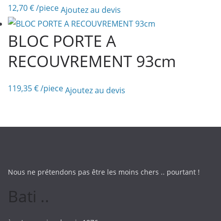
12,70
€
/piece
Ajoutez au devis
BLOC PORTE A
RECOUVREMENT 93cm
119,35
€
/piece
Ajoutez au devis
Nous ne prétendons pas être les moins chers .. pourtant !
Bati ..