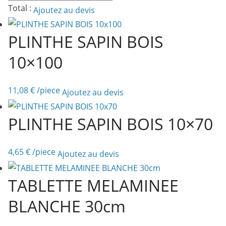
de
Total :
Ajoutez au devis
BLOC
PORTE
PLINTHE SAPIN BOIS
A
10×100
RECOUVREMENT
63cm
11,08
€
/piece
Ajoutez au devis
PLINTHE SAPIN BOIS 10×70
4,65
€
/piece
Ajoutez au devis
TABLETTE MELAMINEE
BLANCHE 30cm