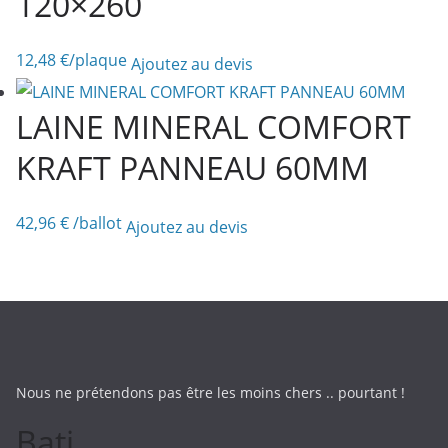
120×260
12,48
€
/plaque
Ajoutez au devis
LAINE MINERAL COMFORT
KRAFT PANNEAU 60MM
42,96
€
/ballot
Ajoutez au devis
Nous ne prétendons pas être les moins chers .. pourtant !
Bati ..