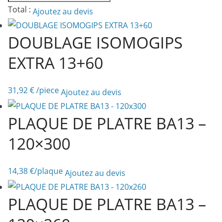
de
Total :
Ajoutez au devis
PLAQUE
DE
DOUBLAGE ISOMOGIPS
PLATRE
EXTRA 13+60
BA13
ACOUSTIQUE
DB
31,92
€
/piece
Ajoutez au devis
PLAQUE DE PLATRE BA13 –
120×300
14,38
€
/plaque
Ajoutez au devis
PLAQUE DE PLATRE BA13 –